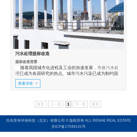
污水处理提标改造
提标改造背景
随着我国城市化进程及工业的加速发展，
市政污水处
理
已成为各国研究的热点。城市污水污染已成为制约国
家发展的重要因素之一，因此国家对污水处理厂的排放
查看详情 +
标准也愈发严格。越来越多的城市污水处理厂为响应国
家节能减排号召，排放标准由原来的《城镇污水处理厂
提标改造的具体任务
GB18918-2002
B
污染物排放标准》
中的一级
标准提升为
当前，市政污水厂提标改造的目的主要是污水厂的
A
一级
或者更高标准。许多水厂由于设计原因，原有的处
首页
上一页
1
下一页
尾页
B
A
排放标准由一级
标准提升为一级
标准，对污水中的
理单元已无法满足现有要求，为达到更高的排放标准，
COD
、氨氮、总氮、总磷等等的排放指标提高。要达到
对污水处理厂的提标改造也不得不提上日程。
坎布里奇环保科技（北京）有限公司 © 版权所有 ALL RENHE REAL ESTATE
市政污水处理厂常用排放指标
这些要求，就要对污水处理设施进行重新设计（尽量少
京ICP备17048141号
改动），提高污水处理能力，使出水达到标准的要求。
COD
BOD
SS
TP
TN
NH
-N